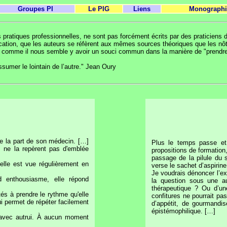
Groupes PI
Le PIG
Liens
Monographi
pratiques professionnelles, ne sont pas forcément écrits par des praticiens de 
ducation, que les auteurs se réfèrent aux mêmes sources théoriques que les nô
 comme il nous semble y avoir un souci commun dans la manière de "prendre so
ssumer le lointain de l’autre." Jean Oury
de la part de son médecin. […]
Plus le temps passe et 
s ne la repèrent pas d'emblée
propositions de formation
passage de la pilule du s
 elle est vue régulièrement en
verse le sachet d’aspirin
Je voudrais dénoncer l’ex
d enthousiasme, elle répond
la question sous une au
thérapeutique ? Ou d’un
tés à prendre le rythme qu'elle
confitures ne pourrait pas
i permet de répéter facilement
d’appétit, de gourmandise
épistémophilique.
[…]
s avec autrui. À aucun moment