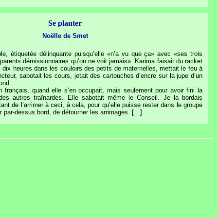
Se planter
o
Noëlle de Smet
o
ole, étiquetée délinquante puisqu’elle «n’a vu que ça» avec «ses trois
parents démissionnaires qu’on ne voit jamais». Karima faisait du racket
s dix heures dans les couloirs des petits de maternelles, mettait le feu à
incteur, sabotait les cours, jetait des cartouches d’encre sur la jupe d’un
fond.
 français, quand elle s’en occupait, mais seulement pour avoir fini la
es autres traînardes. Elle sabotait même le Conseil. Je la bordais
nt de l’arrimer à ceci, à cela, pour qu’elle puisse rester dans le groupe
er par-dessus bord, de détourner les arrimages.
[…]