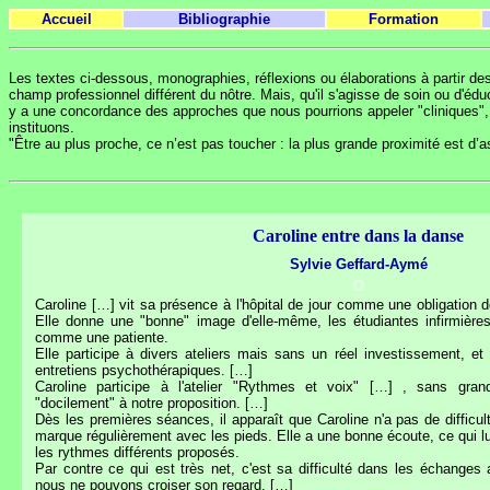
Accueil
Bibliographie
Formation
Les textes ci-dessous, monographies, réflexions ou élaborations à partir des 
champ professionnel différent du nôtre. Mais, qu'il s'agisse de soin ou d'é
y a une concordance des approches que nous pourrions appeler "cliniques",
instituons.
"Être au plus proche, ce n’est pas toucher : la plus grande proximité est d’a
Caroline entre dans la danse
o
Sylvie Geffard-Aymé
o
Caroline […] vit sa présence à l'hôpital de jour comme une obligation 
Elle donne une "bonne" image d'elle-même, les étudiantes infirmière
comme une patiente.
Elle participe à divers ateliers mais sans un réel investissement, et
entretiens psychothérapiques. […]
Caroline participe à l'atelier "Rythmes et voix" […] , sans gran
"docilement" à notre proposition. […]
Dès les premières séances, il apparaît que Caroline n'a pas de difficul
marque régulièrement avec les pieds. Elle a une bonne écoute, ce qui lu
les rythmes différents proposés.
Par contre ce qui est très net, c'est sa difficulté dans les échange
nous ne pouvons croiser son regard.
[…]