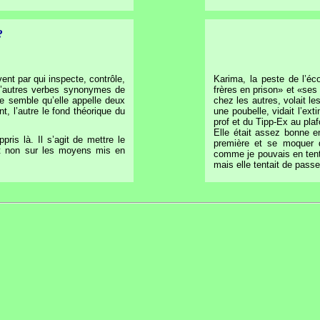
?
ent par qui inspecte, contrôle,
Karima, la peste de l’éc
 d’autres verbes synonymes de
frères en prison
»
et
«
ses 
 me semble qu’elle appelle deux
chez les autres, volait le
t, l’autre le fond théorique du
une poubelle, vidait l’ext
prof et du Tipp-Ex au pla
Elle était assez bonne en
ppris là. Il s’agit de mettre le
première et se moquer d
et non sur les moyens mis en
comme je pouvais en tenta
mais elle tentait de pass