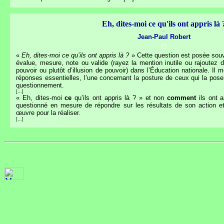
Eh, dites-moi ce qu'ils ont appris là 
o
Jean-Paul Robert
o
«
Eh, dites-moi ce qu’ils ont appris là ?
» Cette question est posée souv
évalue, mesure, note ou valide (rayez la mention inutile ou rajoutez
pouvoir ou plutôt d’illusion de pouvoir) dans l’Éducation nationale. Il
réponses essentielles, l’une concernant la posture de ceux qui la posen
questionnement.
[…]
« Eh, dites-moi
ce
qu’ils ont appris là ? » et non
comment
ils ont a
questionné en mesure de répondre sur les résultats de son action 
œuvre pour la réaliser.
[…]